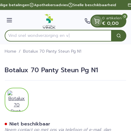
Dia 1 van 1
Ga naar de inhoud
ilige betalingen
Apothekersadvies
Snelle beschikbaarheid
0
0 artikelen
Menu
€ 0,00
Vind snel wondverzorgi
Zoek
Product, merk, categorie...
Home
/
Botalux 70 Panty Steun Pg N1
Botalux 70 Panty Steun Pg N1
View larger image
Botalux 70 Panty Steun Pg 
Niet beschikbaar
Neem contact op met ons via telefoon of e-mail, dan