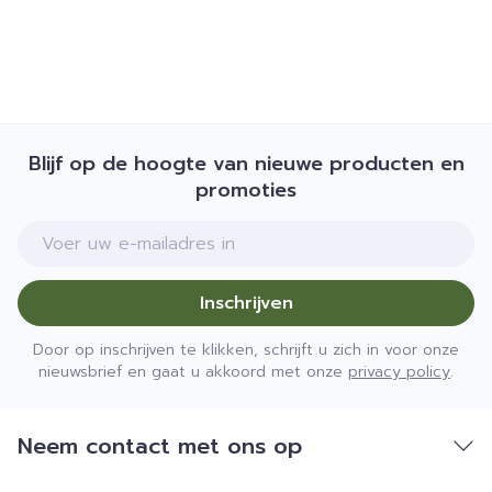
van een warmtebron en niet in de zon.
Bewaren op een droge plaats, afgesloten van
het licht.
Niet samen gebruiken met crème, olie of zalf.
Bij onvakkundig gebruik en eigenmachtig
Blijf op de hoogte van nieuwe producten en
aangebrachte veranderingen vervalt elke
promoties
aansprakelijkheid.
E-mail adres
Inschrijven
Door op inschrijven te klikken, schrijft u zich in voor onze
nieuwsbrief en gaat u akkoord met onze
privacy policy
.
Neem contact met ons op