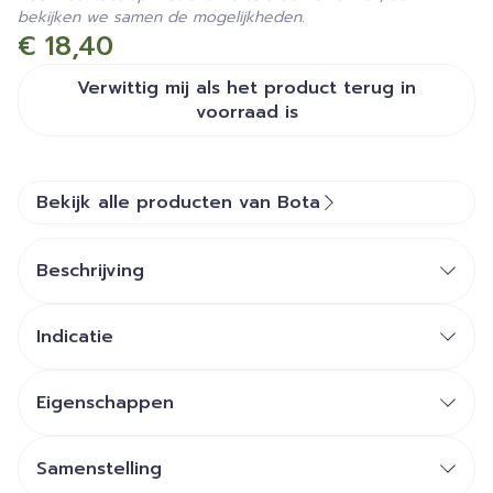
bekijken we samen de mogelijkheden.
€ 18,40
Verwittig mij als het product terug in
voorraad is
Bekijk alle producten van Bota
Beschrijving
Indicatie
Assortiment:
BOTALUX 40
Eigenschappen
BOTALUX 70
STEUNKOUSEN zijn geen ADERSPATKOUSEN.
BOTALUX 140
Ze benaderen sterk een FIJNE STADSKOUS.
Samenstelling