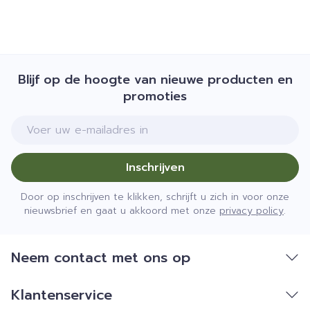
Bewaren op een droge plaats, afgesloten van
het licht.
Niet samen gebruiken met crème, olie of zalf.
Bij onvakkundig gebruik en eigenmachtig
Blijf op de hoogte van nieuwe producten en
aangebrachte veranderingen vervalt elke
promoties
aansprakelijkheid.
E-mail adres
Inschrijven
Door op inschrijven te klikken, schrijft u zich in voor onze
nieuwsbrief en gaat u akkoord met onze
privacy policy
.
Neem contact met ons op
Klantenservice