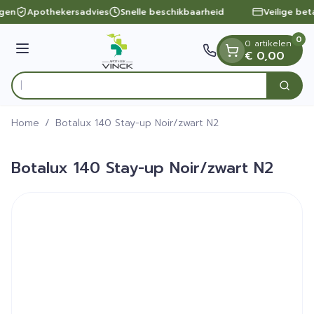
Dia 1 van 1
Ga naar de inhoud
ngen
Apothekersadvies
Snelle beschikbaarheid
Veilige bet
0
0 artikelen
Menu
€ 0,00
Zoek
Product, merk, categorie...
Home
/
Botalux 140 Stay-up Noir/zwart N2
Botalux 140 Stay-up Noir/zwart N2