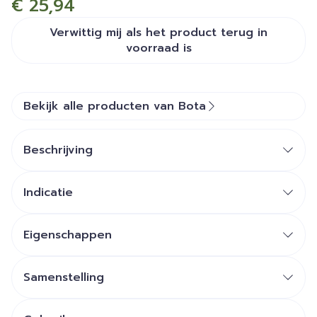
€ 25,94
Verwittig mij als het product terug in
voorraad is
Bekijk alle producten van Bota
Beschrijving
Indicatie
Eigenschappen
STEUNKOUSEN zijn geen ADERSPATKOUSEN.
Ze benaderen sterk een FIJNE STADSKOUS.
Samenstelling
Ze zijn esthetisch en geven een lichte of stevige
steun.