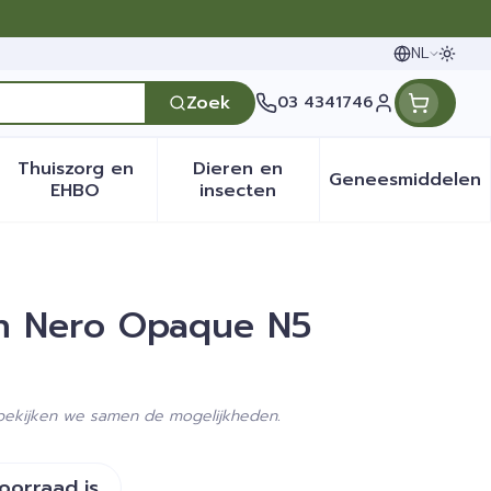
NL
Oversc
Talen
Zoek
03 4341746
Klant menu
Thuiszorg en
Dieren en
Geneesmiddelen
en categorie
it 50+ categorie
menu voor Natuur geneeskunde categorie
Toon submenu voor Thuiszorg en EHBO categ
Toon submenu voor Dieren 
Toon sub
EHBO
insecten
un Nero Opaque N5
 bekijken we samen de mogelijkheden.
voorraad is