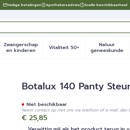
Veilige betalingen
Apothekersadvies
Snelle beschikbaarheid
Zwangerschap
Natuur
Vitaliteit 50+
eid, verzorging en hygiëne categorie
menu voor Dieet, voeding en vitamines categorie
Toon submenu voor Zwangerschap en kinder
Toon submenu voor Vitalite
Toon sub
en kinderen
geneeskunde
Nero Opaque N5
Botalux 140 Panty Ste
Niet beschikbaar
Neem contact op met ons via telefoon of e-mail, dan
€ 25,85
Verwittig mij als het product terug in 