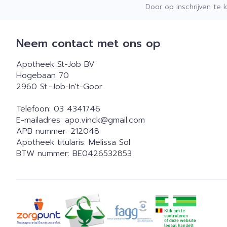
Door op inschrijven te 
Neem contact met ons op
Apotheek St-Job BV
Hogebaan 70
2960
St.-Job-In't-Goor
Telefoon:
03 4341746
E-mailadres:
apo.vinck@
gmail.com
APB nummer:
212048
Apotheek titularis:
Melissa Sol
BTW nummer:
BE0426532853