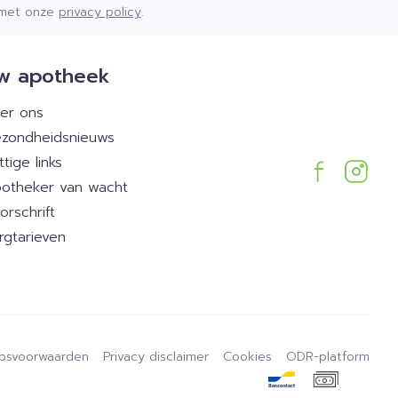
d met onze
privacy policy
.
w apotheek
er ons
zondheidsnieuws
ttige links
otheker van wacht
orschrift
rgtarieven
psvoorwaarden
Privacy disclaimer
Cookies
ODR-platform