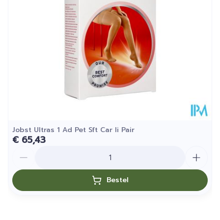
Verpakking
Kamertemperatuur (15°C -
Behoud
25°C)
Jobst Ultras 1 Ad Pet Sft Car Ii Pair
€ 65,43
Aantal
Bestel