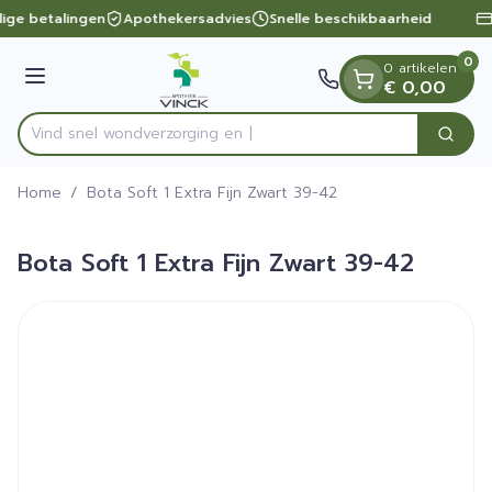
Dia 1 van 1
Ga naar de inhoud
lige betalingen
Apothekersadvies
Snelle beschikbaarheid
0
0 artikelen
Menu
€ 0,00
Vind snel wondverzorg
Zoek
Product, merk, categorie...
Home
/
Bota Soft 1 Extra Fijn Zwart 39-42
Bota Soft 1 Extra Fijn Zwart 39-42