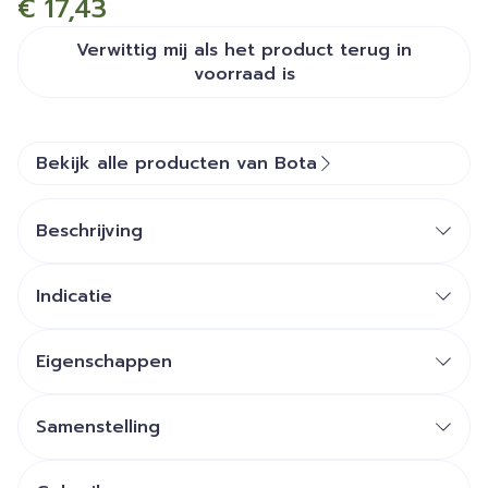
€ 17,43
Verwittig mij als het product terug in
voorraad is
Bekijk alle producten van Bota
Beschrijving
Indicatie
Eigenschappen
Zachte boord dewelke niet afsnoert
Perfecte pasvorm dankzij fijne lycra
Samenstelling
Goed gevormde hiel
Klassieke kous of gedeeltelijk spons