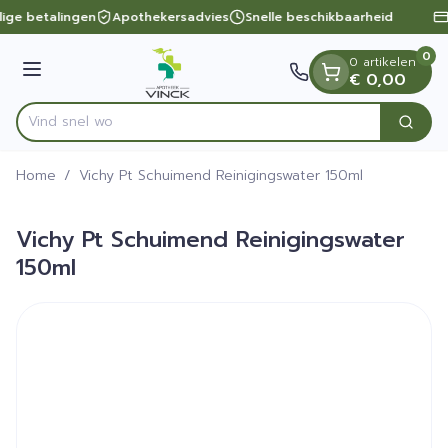
Dia 1 van 1
Ga naar de inhoud
lige betalingen
Apothekersadvies
Snelle beschikbaarheid
0
0 artikelen
Menu
€ 0,00
Vind
Zoek
Product, merk, categorie...
Home
/
Vichy Pt Schuimend Reinigingswater 150ml
Vichy Pt Schuimend Reinigingswater
150ml