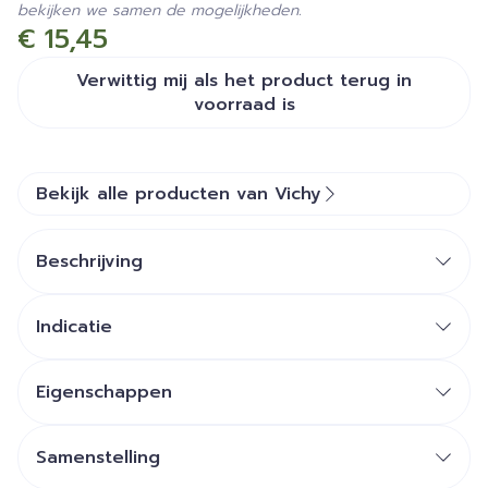
bekijken we samen de mogelijkheden.
€ 15,45
Verwittig mij als het product terug in
voorraad is
Bekijk alle producten van Vichy
Beschrijving
Indicatie
Eigenschappen
Reinigt de huid.
Hypoallergeen.
Samenstelling
Dermatologisch getest.