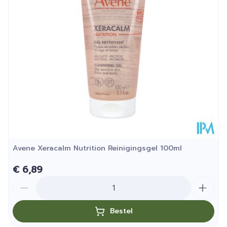
Hoeveelheid
150
Verpakking
Kamertemperatuur (15°C -
Behoud
25°C)
Avene Xeracalm Nutrition Reinigingsgel 100ml
€ 6,89
Aantal
Bestel