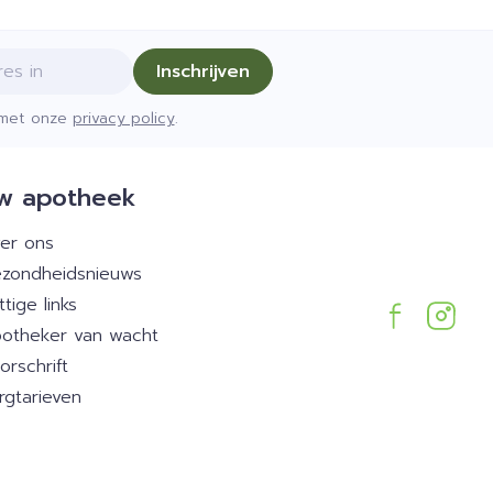
Inschrijven
d met onze
privacy policy
.
w apotheek
er ons
zondheidsnieuws
ttige links
otheker van wacht
orschrift
rgtarieven