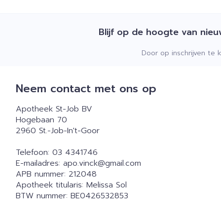
Blijf op de hoogte van nie
Door op inschrijven te 
Neem contact met ons op
Apotheek St-Job BV
Hogebaan 70
2960
St.-Job-In't-Goor
Telefoon:
03 4341746
E-mailadres:
apo.vinck@
gmail.com
APB nummer:
212048
Apotheek titularis:
Melissa Sol
BTW nummer:
BE0426532853