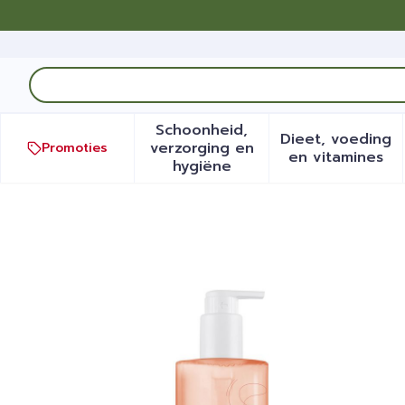
Ga naar de inhoud
Product, merk, categorie...
Schoonheid,
Dieet, voeding
verzorging en
Promoties
Toon submenu voor Schoonh
Toon sub
en vitamines
hygiëne
Avene Xeracalm Nutrition 