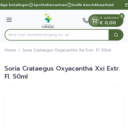
Dia 1 van 1
Ga naar de inhoud
ilige betalingen
Apothekersadvies
Snelle beschikbaarheid
0
0 artikelen
Menu
€ 0,00
Vind snel wondverzorgi
Zoek
Product, merk, categorie...
Home
/
Soria Crataegus Oxyacantha Xxi Extr. Fl. 50ml
Soria Crataegus Oxyacantha Xxi Extr.
Fl. 50ml