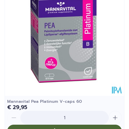
Diepte
40 mm
Hoeveelheid
50
Verpakking
Kamertemperatuur (15°C -
Behoud
25°C)
Mannavital Pea Platinum V-caps 60
€ 29,95
Aantal