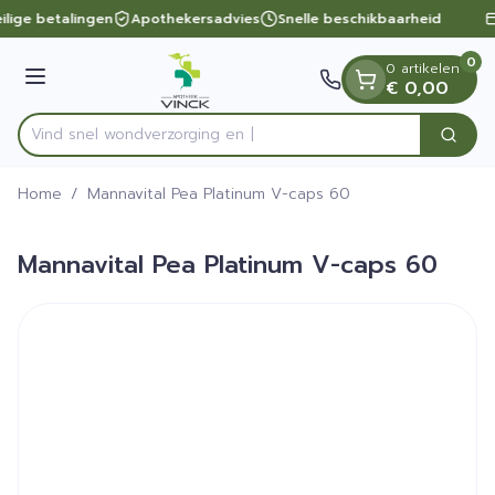
Dia 1 van 1
Ga naar de inhoud
ilige betalingen
Apothekersadvies
Snelle beschikbaarheid
0
0 artikelen
Menu
€ 0,00
Vind snel wondverzor
Zoek
Product, merk, categorie...
Home
/
Mannavital Pea Platinum V-caps 60
Mannavital Pea Platinum V-caps 60