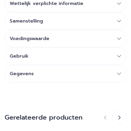
Wettelijk verplichte informatie
Samenstelling
Voedingswaarde
Actieve ingrediënten per 3 vegetarische
capsules:
Gebruik
TM
Gegevens
CNK
4177556
Organisaties
Mannavita
Gerelateerde producten
Merken
Mannavital