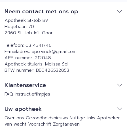
Neem contact met ons op
Apotheek St-Job BV
Hogebaan 70
2960
St.-Job-In't-Goor
Telefoon:
03 4341746
E-mailadres:
apo.vinck@
gmail.com
APB nummer:
212048
Apotheek titularis:
Melissa Sol
BTW nummer:
BE0426532853
Klantenservice
FAQ
Instructiefilmpjes
Uw apotheek
Over ons
Gezondheidsnieuws
Nuttige links
Apotheker
van wacht
Voorschrift
Zorgtarieven