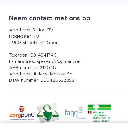
Neem contact met ons op
Apotheek St-Job BV
Hogebaan 70
2960
St.-Job-In't-Goor
Telefoon:
03 4341746
E-mailadres:
apo.vinck@
gmail.com
APB nummer:
212048
Apotheek titularis:
Melissa Sol
BTW nummer:
BE0426532853