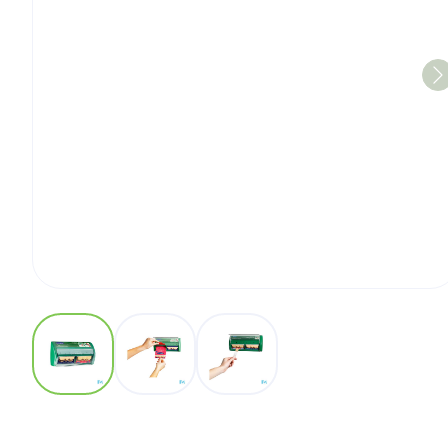
View larger image
View larger image
View larger image