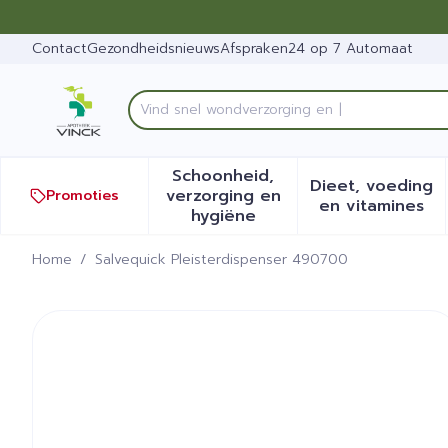
Ga naar de inhoud
Dia 1 van 1
Contact
Gezondheidsnieuws
Afspraken
24 op 7 Automaat
Product, merk, categorie...
Schoonheid,
Dieet, voeding
verzorging en
Promoties
Toon submenu voor Schoonh
Toon sub
en vitamines
hygiëne
Home
/
Salvequick Pleisterdispenser 490700
Salvequick Pleisterdispen