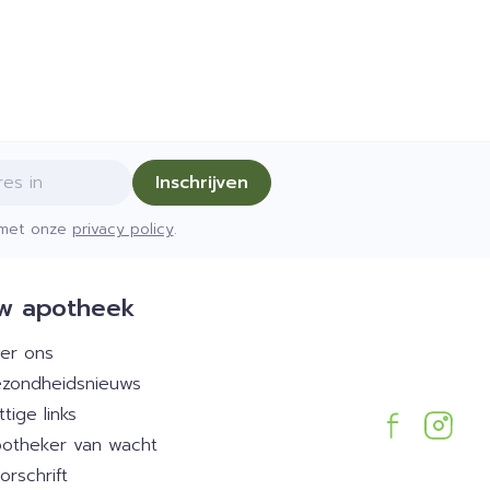
Inschrijven
d met onze
privacy policy
.
w apotheek
er ons
zondheidsnieuws
ttige links
otheker van wacht
orschrift