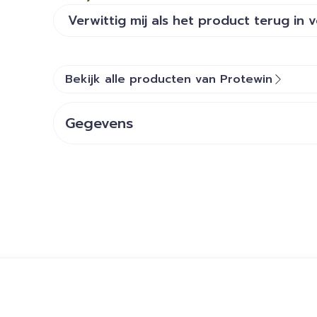
Verwittig mij als het product terug in 
Bekijk alle producten van Protewin
Gegevens
CNK
2549020
Organisaties
Laboratoire Axone
Merken
Protewin
ijk met de tabtoets. Je kunt de carrousel overslaan of dir
Behoud
Kamertemperatuur (15°C 