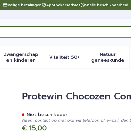
Veilige betalingen
Apothekersadvies
Snelle beschikbaarheid
Zwangerschap
Natuur
Vitaliteit 50+
eid, verzorging en hygiëne categorie
menu voor Dieet, voeding en vitamines categorie
Toon submenu voor Zwangerschap en kinder
Toon submenu voor Vitalite
Toon sub
en kinderen
geneeskunde
 30
Protewin Chocozen Co
Niet beschikbaar
Neem contact op met ons via telefoon of e-mail, dan
€ 15,00