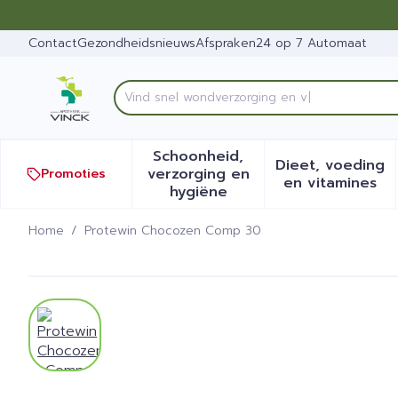
Ga naar de inhoud
Dia 1 van 1
Contact
Gezondheidsnieuws
Afspraken
24 op 7 Automaat
Vind
Product, merk, categorie...
Schoonheid,
Dieet, voeding
verzorging en
Promoties
Toon submenu voor Schoonh
Toon sub
en vitamines
hygiëne
Home
/
Protewin Chocozen Comp 30
Protewin Chocozen Comp
View larger image