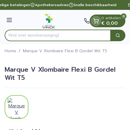
Dia 1 van 1
Ga naar de inhoud
ilige betalingen
Apothekersadvies
Snelle beschikbaarheid
0
0 artikelen
Menu
€ 0,00
Vind snel wondver
Zoek
Product, merk, categorie...
Home
/
Marque V Xlombaire Flexi B Gordel Wit T5
Marque V Xlombaire Flexi B Gordel
Wit T5
View larger image
Marque V Xlombaire Flexi 