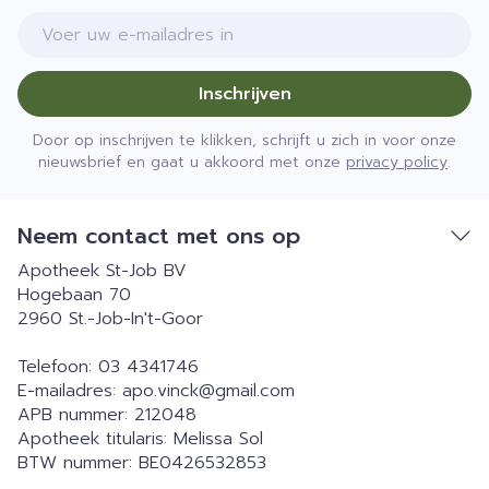
E-mail adres
Inschrijven
Door op inschrijven te klikken, schrijft u zich in voor onze
nieuwsbrief en gaat u akkoord met onze
privacy policy
.
Neem contact met ons op
Apotheek St-Job BV
Hogebaan 70
2960
St.-Job-In't-Goor
Telefoon:
03 4341746
E-mailadres:
apo.vinck@
gmail.com
APB nummer:
212048
Apotheek titularis:
Melissa Sol
BTW nummer:
BE0426532853