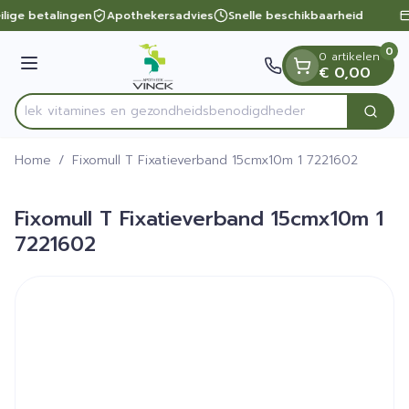
Dia 1 van 1
Ga naar de inhoud
ilige betalingen
Apothekersadvies
Snelle beschikbaarheid
0
0 artikelen
Menu
€ 0,00
ntdek vitamines en gezondheidsbenodigdheden
Zoek
Product, merk, categorie...
Home
/
Fixomull T Fixatieverband 15cmx10m 1 7221602
Fixomull T Fixatieverband 15cmx10m 1
7221602