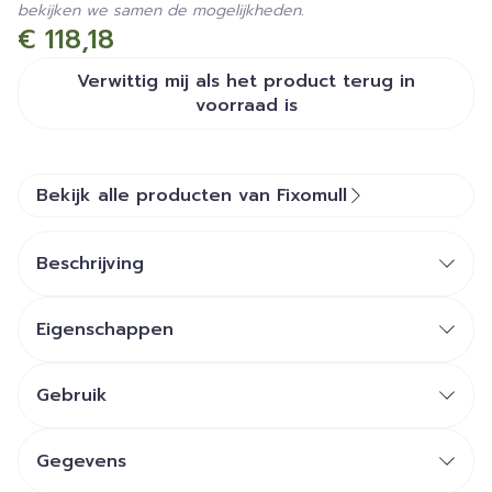
bekijken we samen de mogelijkheden.
€ 118,18
Verwittig mij als het product terug in
voorraad is
Bekijk alle producten van Fixomull
Beschrijving
Eigenschappen
Zeer gemakkelijk aan te brengen.
Ondoorlaatbaar voor water.
Gebruik
Waterdamp doorlatend.
Knip de Fixomull transparent op de gewenste
Beschermt tegen infecties.
lengte.
Gegevens
Transparant.
Rond de hoeken af met een schaar.