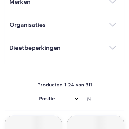
Merken
filter
Organisaties
filter
Dieetbeperkingen
filter
Producten
1
-
24
van
311
Sorteer op: