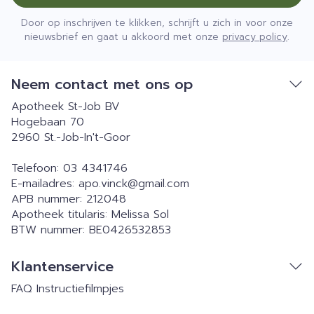
Door op inschrijven te klikken, schrijft u zich in voor onze
nieuwsbrief en gaat u akkoord met onze
privacy policy
.
Neem contact met ons op
Apotheek St-Job BV
Hogebaan 70
2960
St.-Job-In't-Goor
Telefoon:
03 4341746
E-mailadres:
apo.vinck@
gmail.com
APB nummer:
212048
Apotheek titularis:
Melissa Sol
BTW nummer:
BE0426532853
Klantenservice
FAQ
Instructiefilmpjes