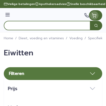
Ga naar de inhoud
Veilige betalingen
Apothekersadvies
Snelle beschikbaarheid
Menu
Zoek
Product, merk, categorie...
Home
/
Dieet, voeding en vitamines
/
Voeding
/
Specifieke
Eiwitten
Filteren
Doorgaan naar productlijst
Prijs
filter