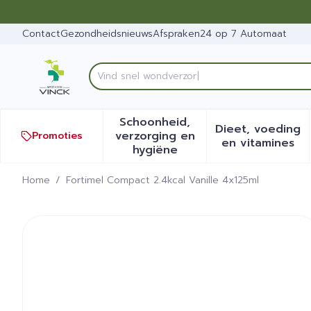
Ga naar de inhoud
Dia 1 van 1
Contact
Gezondheidsnieuws
Afspraken
24 op 7 Automaat
Ontd
Product, merk, categorie...
Schoonheid,
Dieet, voeding
verzorging en
Promoties
Toon submenu voor Schoonh
Toon sub
en vitamines
hygiëne
Home
/
Fortimel Compact 2.4kcal Vanille 4x125ml
Fortimel Compact 2.4kcal V