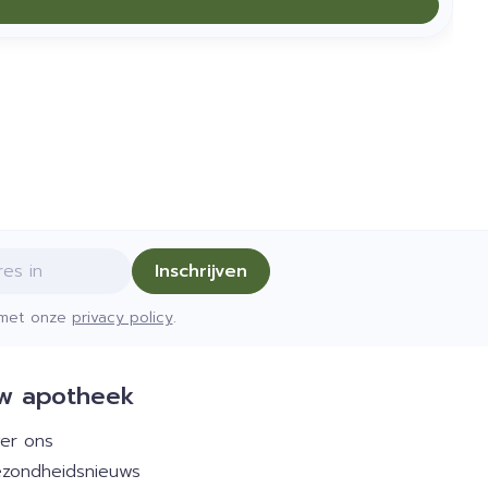
Inschrijven
d met onze
privacy policy
.
w apotheek
er ons
zondheidsnieuws