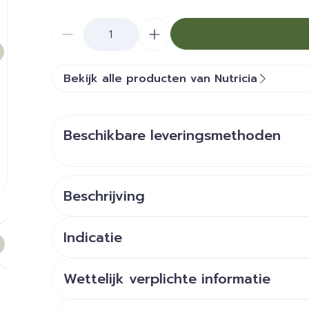
Aantal
Bekijk alle producten van Nutricia
Beschikbare leveringsmethoden
Beschrijving
e
larger image
View larger image
View larger image
View larger image
View larger image
View large
Indicatie
kanker, dementie, ALS, anorexia, ziekte van Pa
Wettelijk verplichte informatie
kwetsbaarheid bij oudere patiënten