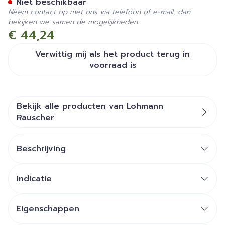
Niet beschikbaar
Neem contact op met ons via telefoon of e-mail, dan
bekijken we samen de mogelijkheden.
€ 44,24
Verwittig mij als het product terug in
voorraad is
Bekijk alle producten van Lohmann
Rauscher
Beschrijving
Indicatie
voor het maken van fixatieverbanden bij
lichaamsdelen na letsel en fracturen
Eigenschappen
veelzijdige toepassing