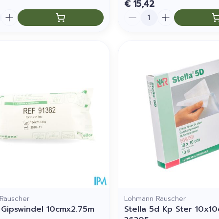
€ 15,42
Aantal
Rauscher
Lohmann Rauscher
 Gipswindel 10cmx2.75m
Stella 5d Kp Ster 10x1