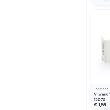
Lohmann 
Vliwaso
12075
€ 1,55
Aantal