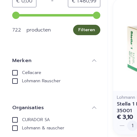
-
Minimumwaarde
Maximale waarde
€ 0,00
€ 1.480,99
Gebruik de pijltjestoetsen links en rechts om de min
722 producten
Filteren
Merken
filter
Cellacare
Lohmann Rauscher
Lohmann 
Stella 
Organisaties
35001
filter
€ 3,10
CURADOR SA
Aantal
Lohmann & rauscher