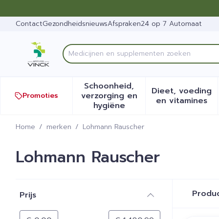
Ga naar de inhoud
Dia 1 van 1
Contact
Gezondheidsnieuws
Afspraken
24 op 7 Automaat
Product, merk, categorie...
Schoonheid,
Dieet, voeding
verzorging en
Promoties
Toon submenu voor Schoonh
Toon sub
en vitamines
hygiëne
Home
/
merken
/
Lohmann Rauscher
Lohmann Rauscher
Doorgaan naar productlijst
Produ
Prijs
filter