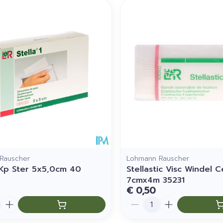
imale en maximale prijswaarden aan te passen.
Rauscher
Lohmann Rauscher
1 Kp Ster 5x5,0cm 40
Stellastic Visc Windel C
7cmx4m 35231
€ 0,50
Aantal