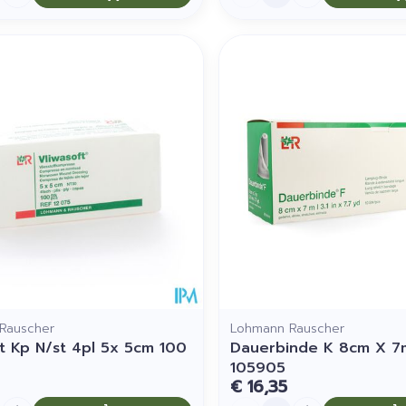
Rauscher
Lohmann Rauscher
ft Kp N/st 4pl 5x 5cm 100
Dauerbinde K 8cm X 7
105905
€ 16,35
Aantal