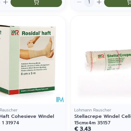
Rauscher
Lohmann Rauscher
 Haft Cohesieve Windel
Stellacrepe Windel Cel
1 31974
15cmx4m 35157
€ 3,43