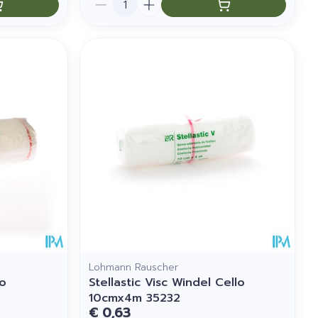
Lohmann Rauscher
lo
Stellastic Visc Windel Cello
10cmx4m 35232
€ 0,63