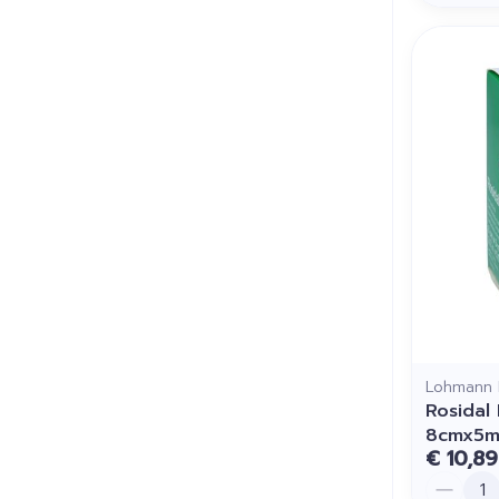
Lohmann 
Rosidal 
8cmx5m
€ 10,89
Aantal