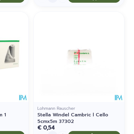
Lohmann Rauscher
m 1
Stella Windel Cambric l Cello
5cmx5m 37302
€ 0,54
Aantal