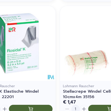
Rauscher
Lohmann Rauscher
K Elastische Windel
Stellacrepe Windel Cel
 22201
10cmx4m 35156
€ 1,47
Aantal