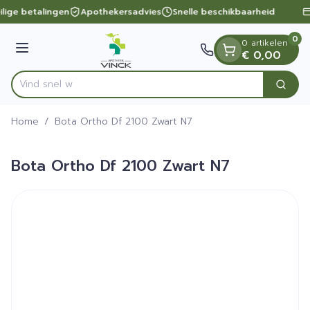
Dia 1 van 1
Ga naar de inhoud
ilige betalingen
Apothekersadvies
Snelle beschikbaarheid
0
0 artikelen
Menu
€ 0,00
Vi
Zoek
Product, merk, categorie...
Home
/
Bota Ortho Df 2100 Zwart N7
Bota Ortho Df 2100 Zwart N7