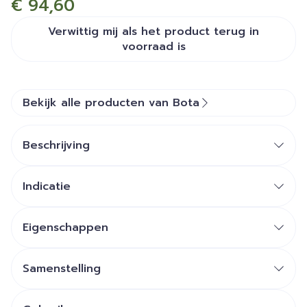
€ 94,60
Verwittig mij als het product terug in
voorraad is
Bekijk alle producten van Bota
Beschrijving
Indicatie
Eigenschappen
Knieverband in ademend, hoog elastisch 3D
gebreid materiaal
Samenstelling
Geïntegreerde laterale verstevigingen (twee
spiraal baleinen)