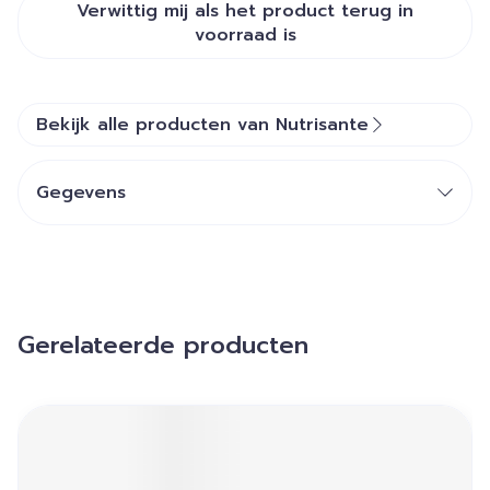
Verwittig mij als het product terug in
voorraad is
Bekijk alle producten van Nutrisante
Gegevens
Gerelateerde producten
Navigeren door de elementen van de carrousel is mogelij
Druk om carrousel over te slaan
Druk op om naar carrouselnavigatie te gaan