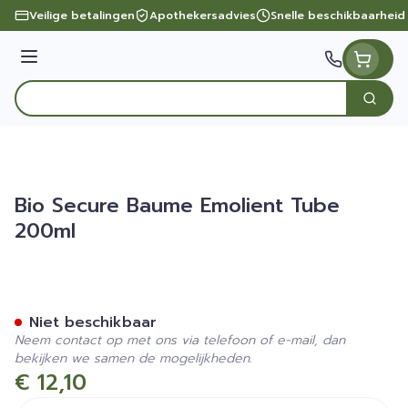
Ga naar de inhoud
Veilige betalingen
Apothekersadvies
Snelle beschikbaarheid
Menu
Zoek
Product, merk, categorie...
Bio Secure Baume Emolient Tube
200ml
Bio Secure Baume Emolien
Niet beschikbaar
Neem contact op met ons via telefoon of e-mail, dan
bekijken we samen de mogelijkheden.
€ 12,10