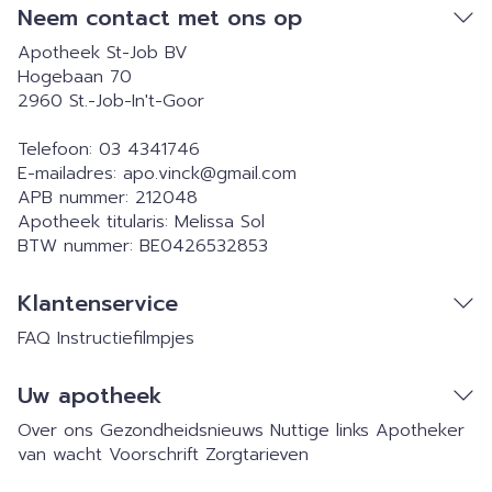
Neem contact met ons op
Apotheek St-Job BV
Hogebaan 70
2960
St.-Job-In't-Goor
Telefoon:
03 4341746
E-mailadres:
apo.vinck@
gmail.com
APB nummer:
212048
Apotheek titularis:
Melissa Sol
BTW nummer:
BE0426532853
Klantenservice
FAQ
Instructiefilmpjes
Uw apotheek
Over ons
Gezondheidsnieuws
Nuttige links
Apotheker
van wacht
Voorschrift
Zorgtarieven