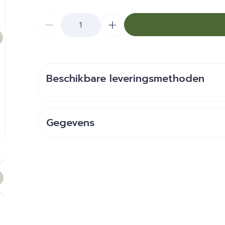
Aantal
Beschikbare leveringsmethoden
Gegevens
CNK
3749314
e
larger image
View larger image
Organisaties
Soria Bel
Breedte
45 mm