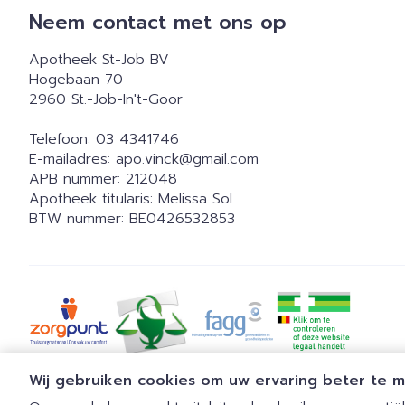
Neem contact met ons op
Apotheek St-Job BV
Hogebaan 70
2960
St.-Job-In't-Goor
Telefoon:
03 4341746
E-mailadres:
apo.vinck@
gmail.com
APB nummer:
212048
Apotheek titularis:
Melissa Sol
BTW nummer:
BE0426532853
Wij gebruiken cookies om uw ervaring beter te 