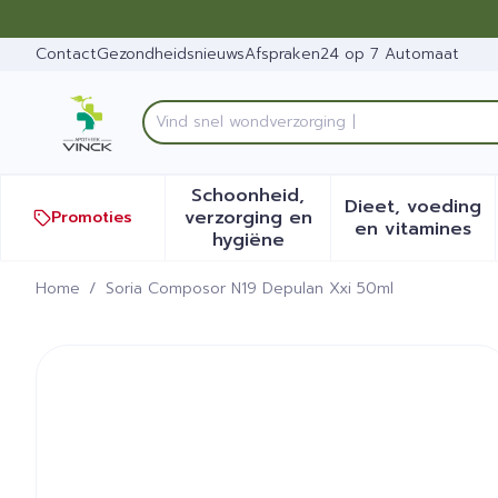
Ga naar de inhoud
Dia 1 van 1
Contact
Gezondheidsnieuws
Afspraken
24 op 7 Automaat
Product, merk, categorie...
Schoonheid,
Dieet, voeding
verzorging en
Promoties
Toon submenu voor Schoonh
Toon sub
en vitamines
hygiëne
Home
/
Soria Composor N19 Depulan Xxi 50ml
Soria Composor N19 Depul