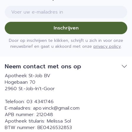
E-mail adres
Inschrijven
Door op inschrijven te klikken, schrijft u zich in voor onze
nieuwsbrief en gaat u akkoord met onze
privacy policy
.
Neem contact met ons op
Apotheek St-Job BV
Hogebaan 70
2960
St.-Job-In't-Goor
Telefoon:
03 4341746
E-mailadres:
apo.vinck@
gmail.com
APB nummer:
212048
Apotheek titularis:
Melissa Sol
BTW nummer:
BE0426532853