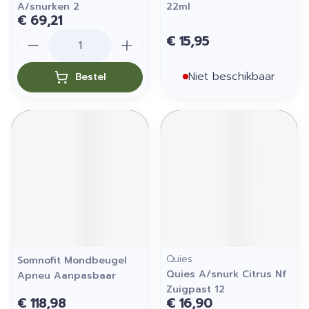
A/snurken 2
22ml
€ 69,21
Aantal
€ 15,95
Niet beschikbaar
Bestel
Quies
Somnofit Mondbeugel
Quies A/snurk Citrus Nf
Apneu Aanpasbaar
Zuigpast 12
€ 118,98
€ 16,90