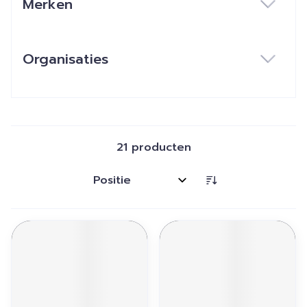
Merken
filter
Organisaties
filter
21
producten
Sorteer op: