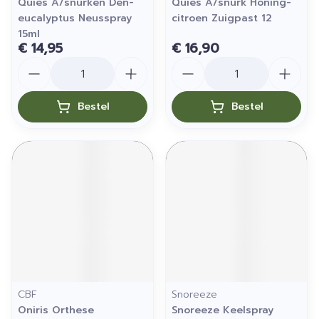
Quies A/snurken Den-
Quies A/snurk Honing-
eucalyptus Neusspray
citroen Zuigpast 12
15ml
€ 14,95
€ 16,90
Aantal
Aantal
Bestel
Bestel
CBF
Snoreeze
Oniris Orthese
Snoreeze Keelspray