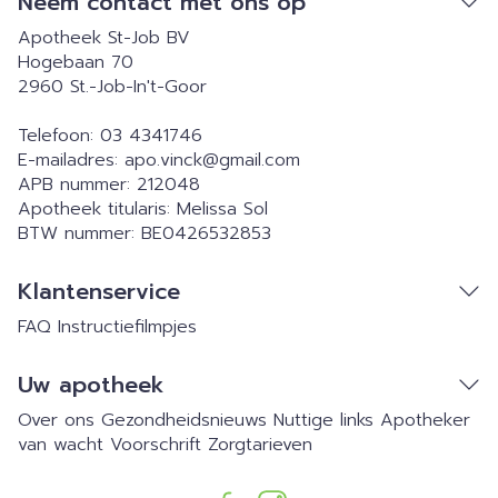
Neem contact met ons op
Apotheek St-Job BV
Hogebaan 70
2960
St.-Job-In't-Goor
Telefoon:
03 4341746
E-mailadres:
apo.vinck@
gmail.com
APB nummer:
212048
Apotheek titularis:
Melissa Sol
BTW nummer:
BE0426532853
Klantenservice
FAQ
Instructiefilmpjes
Uw apotheek
Over ons
Gezondheidsnieuws
Nuttige links
Apotheker
van wacht
Voorschrift
Zorgtarieven