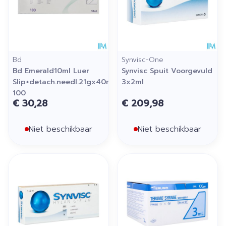
Bd
Synvisc-One
Bd Emerald10ml Luer
Synvisc Spuit Voorgevuld
Slip+detach.needl.21gx40mm
3x2ml
100
€ 30,28
€ 209,98
Niet beschikbaar
Niet beschikbaar