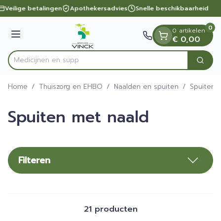
Dia 1 van 1
Ga naar de inhoud
Veilige betalingen
Apothekersadvies
Snelle beschikbaarheid
0
0 artikelen
Menu
€ 0,00
Zoek
Product, merk, categorie...
Home
/
Thuiszorg en EHBO
/
Naalden en spuiten
/
Spuiten
Spuiten met naald
Filteren
21
producten