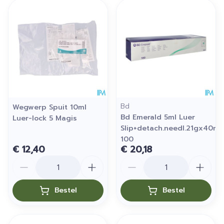
Bd
Wegwerp Spuit 10ml
Bd Emerald 5ml Luer
Luer-lock 5 Magis
Slip+detach.needl.21gx40m
100
€ 12,40
€ 20,18
Aantal
Aantal
Bestel
Bestel