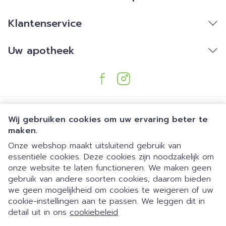
Klantenservice
Uw apotheek
Wij gebruiken cookies om uw ervaring beter te
maken.
Onze webshop maakt uitsluitend gebruik van
essentiële cookies. Deze cookies zijn noodzakelijk om
Juridische links
onze website te laten functioneren. We maken geen
gebruik van andere soorten cookies; daarom bieden
we geen mogelijkheid om cookies te weigeren of uw
Dia 1 van 1
Gemakkelijk parkeren | 24/7
cookie-instellingen aan te passen. We leggen dit in
detail uit in ons
cookiebeleid
automaat | Doorlopend open