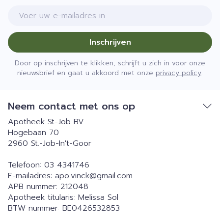
E-mail adres
Inschrijven
Door op inschrijven te klikken, schrijft u zich in voor onze
nieuwsbrief en gaat u akkoord met onze
privacy policy
.
Neem contact met ons op
Apotheek St-Job BV
Hogebaan 70
2960
St.-Job-In't-Goor
Telefoon:
03 4341746
E-mailadres:
apo.vinck@
gmail.com
APB nummer:
212048
Apotheek titularis:
Melissa Sol
BTW nummer:
BE0426532853