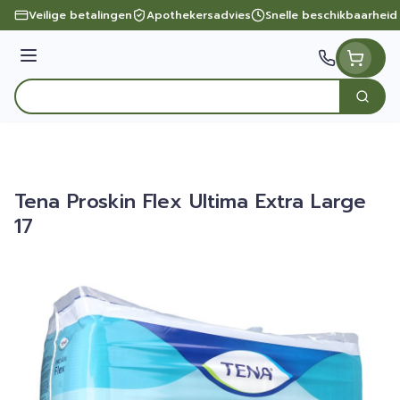
Ga naar de inhoud
Veilige betalingen
Apothekersadvies
Snelle beschikbaarheid
Menu
Zoek
Product, merk, categorie...
Tena Proskin Flex Ultima Extra Large
17