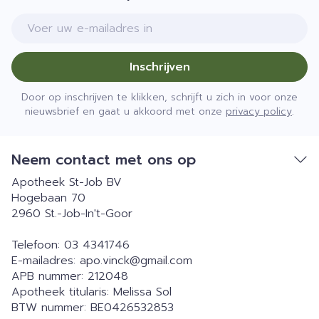
E-mail adres
Inschrijven
Door op inschrijven te klikken, schrijft u zich in voor onze
nieuwsbrief en gaat u akkoord met onze
privacy policy
.
Neem contact met ons op
Apotheek St-Job BV
Hogebaan 70
2960
St.-Job-In't-Goor
Telefoon:
03 4341746
E-mailadres:
apo.vinck@
gmail.com
APB nummer:
212048
Apotheek titularis:
Melissa Sol
BTW nummer:
BE0426532853