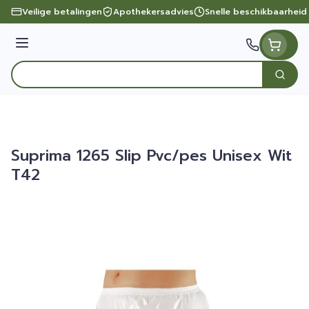
Ga naar de inhoud
Veilige betalingen
Apothekersadvies
Snelle beschikbaarheid
Menu
Zoek
Product, merk, categorie...
Suprima 1265 Slip Pvc/pes Unisex Wit
T42