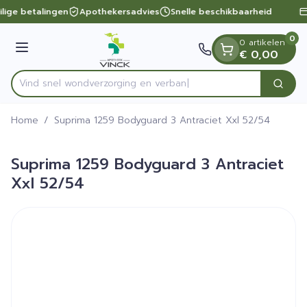
Dia 1 van 1
Ga naar de inhoud
lige betalingen
Apothekersadvies
Snelle beschikbaarheid
0
0 artikelen
Menu
€ 0,00
Vind snel wondverzorgin
Zoek
Product, merk, categorie...
Home
/
Suprima 1259 Bodyguard 3 Antraciet Xxl 52/54
Suprima 1259 Bodyguard 3 Antraciet
Xxl 52/54