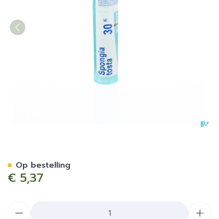
Spongia Tosta 30k Gr 4g B
Op bestelling
€ 5,37
Aantal