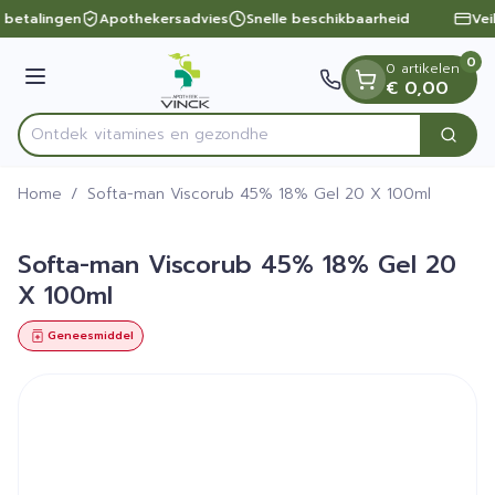
Dia 1 van 1
Ga naar de inhoud
e betalingen
Apothekersadvies
Snelle beschikbaarheid
Vei
0
0 artikelen
Menu
€ 0,00
Ontdek vitamines en gezondheidsbe
Zoek
Product, merk, categorie...
Home
/
Softa-man Viscorub 45% 18% Gel 20 X 100ml
Softa-man Viscorub 45% 18% Gel 20
X 100ml
Geneesmiddel