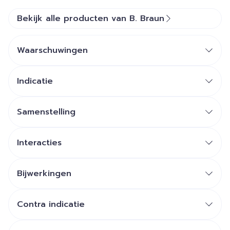
Bekijk alle producten van B. Braun
Waarschuwingen
Indicatie
Samenstelling
De werkzame stoffen in Softa-Man ViscoRub zijn:
Ethanol (96% v/v) en Propanol.
Interacties
Bijwerkingen
Contra indicatie
De andere stoffen in Softa-Man ViscoRub zijn: