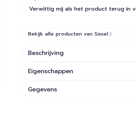
Verwittig mij als het product terug in 
Bekijk alle producten van Sissel
Beschrijving
Eigenschappen
blauw,
Gegevens
groen,
CNK
2827590
transparant,
paars,
Organisaties
Sissel Benelux
roze
Merken
Sissel