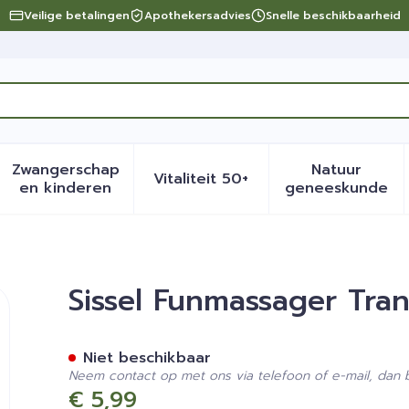
Veilige betalingen
Apothekersadvies
Snelle beschikbaarheid
Zwangerschap
Natuur
Vitaliteit 50+
eid, verzorging en hygiëne categorie
menu voor Dieet, voeding en vitamines categorie
Toon submenu voor Zwangerschap en kinder
Toon submenu voor Vitalite
Toon sub
en kinderen
geneeskunde
arant
Sissel Funmassager Tra
Niet beschikbaar
Neem contact op met ons via telefoon of e-mail, dan
€ 5,99