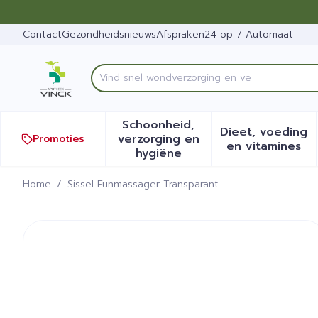
Ga naar de inhoud
Dia 1 van 1
Contact
Gezondheidsnieuws
Afspraken
24 op 7 Automaat
Vin
Product, merk, categorie...
Schoonheid,
Dieet, voeding
verzorging en
Promoties
Toon submenu voor Schoonh
Toon sub
en vitamines
hygiëne
Home
/
Sissel Funmassager Transparant
Sissel Funmassager Transp