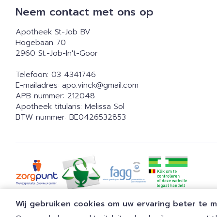
Neem contact met ons op
Apotheek St-Job BV
Hogebaan 70
2960
St.-Job-In't-Goor
Telefoon:
03 4341746
E-mailadres:
apo.vinck@
gmail.com
APB nummer:
212048
Apotheek titularis:
Melissa Sol
BTW nummer:
BE0426532853
Wij gebruiken cookies om uw ervaring beter te 