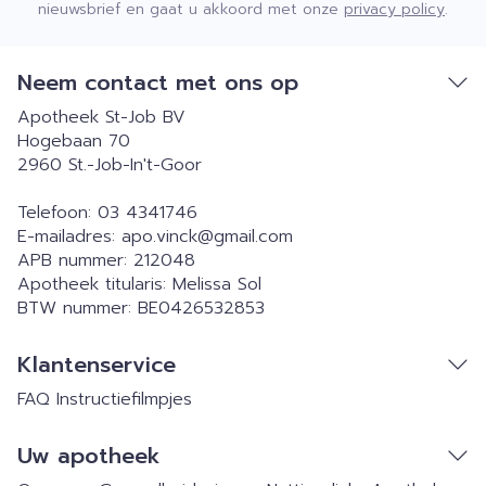
nieuwsbrief en gaat u akkoord met onze
privacy policy
.
Neem contact met ons op
Apotheek St-Job BV
Hogebaan 70
2960
St.-Job-In't-Goor
Telefoon:
03 4341746
E-mailadres:
apo.vinck@
gmail.com
APB nummer:
212048
Apotheek titularis:
Melissa Sol
BTW nummer:
BE0426532853
Klantenservice
FAQ
Instructiefilmpjes
Uw apotheek