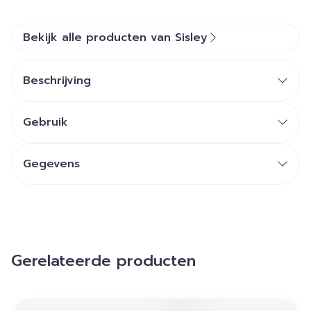
Bekijk alle producten van Sisley
Beschrijving
Gebruik
Gegevens
Gerelateerde producten
Navigeren door de elementen van de carrousel is mogelij
Druk om carrousel over te slaan
Druk op om naar carrouselnavigatie te gaan