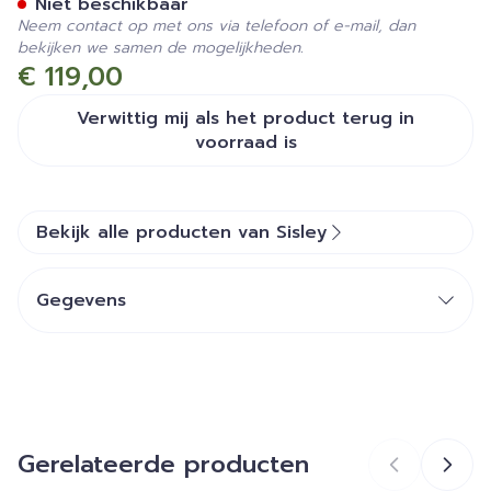
Niet beschikbaar
Neem contact op met ons via telefoon of e-mail, dan
bekijken we samen de mogelijkheden.
€ 119,00
Verwittig mij als het product terug in
voorraad is
Bekijk alle producten van Sisley
Gegevens
CNK
3179272
Organisaties
Sisley
Gerelateerde producten
Merken
Sisley