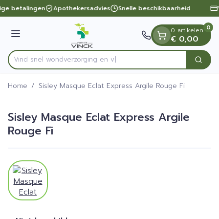
Dia 1 van 1
Ga naar de inhoud
lige betalingen
Apothekersadvies
Snelle beschikbaarheid
0
0 artikelen
Menu
€ 0,00
Vind snel wondverzorgi
Zoek
Product, merk, categorie...
Home
/
Sisley Masque Eclat Express Argile Rouge Fi
Sisley Masque Eclat Express Argile
Rouge Fi
View larger image
Sisley Masque Eclat Express