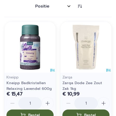
Sorteer op:
Kneipp
Zarqa
Kneipp Badkristallen
Zarqa Dode Zee Zout
Relaxing Lavendel 600g
Zak 1kg
€ 15,47
€ 10,99
Aantal
Aantal
Bestel
Bestel