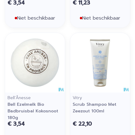
€ 3,54
€ 11,23
Niet beschikbaar
Niet beschikbaar
Bell’Ânesse
Vitry
Bell Ezelmelk Bio
Scrub Shampoo Met
Badbruisbal Kokosnoot
Zeezout 100ml
180g
€ 3,54
€ 22,10