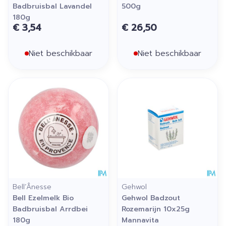
Badbruisbal Lavandel
500g
180g
€ 3,54
€ 26,50
Niet beschikbaar
Niet beschikbaar
Bell’Ânesse
Gehwol
Bell Ezelmelk Bio
Gehwol Badzout
Badbruisbal Arrdbei
Rozemarijn 10x25g
180g
Mannavita