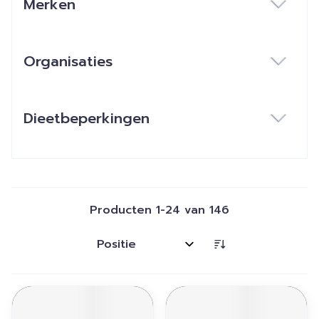
Merken
filter
Organisaties
filter
Dieetbeperkingen
filter
Producten
1
-
24
van
146
Sorteer op: