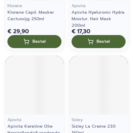
Klorane
Apivita
Klorane Capil. Masker
Apivita Hyaluronic Hydra
Cactusvijg 250ml
Moistur. Hair Mask
200ml
€ 29,90
€ 17,30
Bestel
Bestel
Apivita
Sisley
Apivita Keratine Olie
Sisley La Creme 230
Herstellende&voedende
150ml