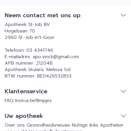
Neem contact met ons op
Apotheek St-Job BV
Hogebaan 70
2960
St.-Job-In't-Goor
Telefoon:
03 4341746
E-mailadres:
apo.vinck@
gmail.com
APB nummer:
212048
Apotheek titularis:
Melissa Sol
BTW nummer:
BE0426532853
Klantenservice
FAQ
Instructiefilmpjes
Uw apotheek
Over ons
Gezondheidsnieuws
Nuttige links
Apotheker