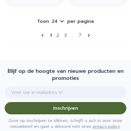
Toon
per pagina
Pagina's
U lees momenteel pagina
Pagina
Pagina
Pagina
1
2
3
...
7
Blijf op de hoogte van nieuwe producten en
promoties
E-mail adres
Inschrijven
Door op inschrijven te klikken, schrijft u zich in voor onze
nieuwsbrief en gaat u akkoord met onze
privacy policy
.