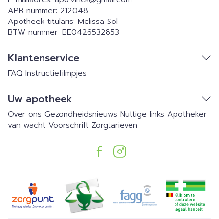
E-mailadres:
apo.vinck@
gmail.com
APB nummer:
212048
Apotheek titularis:
Melissa Sol
BTW nummer:
BE0426532853
Klantenservice
FAQ
Instructiefilmpjes
Uw apotheek
Over ons
Gezondheidsnieuws
Nuttige links
Apotheker
van wacht
Voorschrift
Zorgtarieven