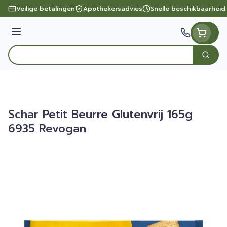
Ga naar de inhoud
Veilige betalingen
Apothekersadvies
Snelle beschikbaarheid
Menu
Zoek
Product, merk, categorie...
Schar Petit Beurre Glutenvrij 165g
6935 Revogan