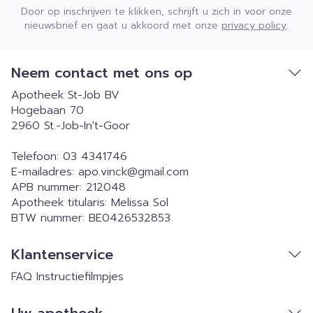
Door op inschrijven te klikken, schrijft u zich in voor onze
nieuwsbrief en gaat u akkoord met onze
privacy policy
.
Neem contact met ons op
Apotheek St-Job BV
Hogebaan 70
2960
St.-Job-In't-Goor
Telefoon:
03 4341746
E-mailadres:
apo.vinck@
gmail.com
APB nummer:
212048
Apotheek titularis:
Melissa Sol
BTW nummer:
BE0426532853
Klantenservice
FAQ
Instructiefilmpjes