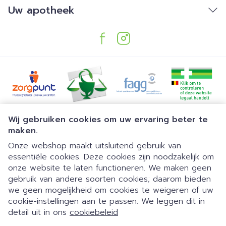
Uw apotheek
Juridische links
Wij gebruiken cookies om uw ervaring beter te
maken.
Onze webshop maakt uitsluitend gebruik van
essentiële cookies. Deze cookies zijn noodzakelijk om
onze website te laten functioneren. We maken geen
gebruik van andere soorten cookies; daarom bieden
we geen mogelijkheid om cookies te weigeren of uw
Dia 1 van 1
Gemakkelijk parkeren | 24/7
cookie-instellingen aan te passen. We leggen dit in
detail uit in ons
cookiebeleid
automaat | Doorlopend open