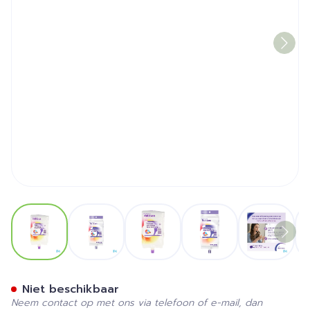
View larger image
View larger image
View larger image
View larger image
View la
Nutrison Pack Low Energy Mu
Niet beschikbaar
Neem contact op met ons via telefoon of e-mail, dan