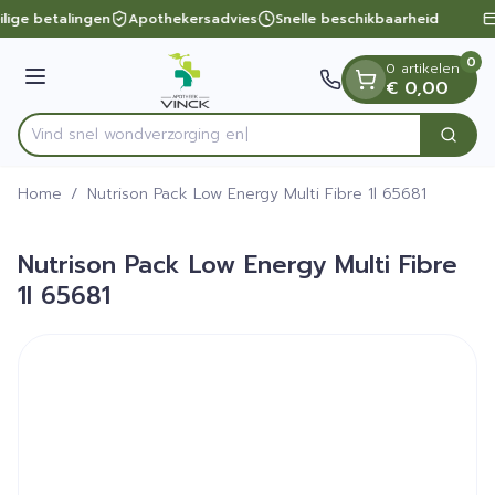
Dia 1 van 1
Ga naar de inhoud
ilige betalingen
Apothekersadvies
Snelle beschikbaarheid
0
0 artikelen
Menu
€ 0,00
Vind snel wondverzo
Zoek
Product, merk, categorie...
Home
/
Nutrison Pack Low Energy Multi Fibre 1l 65681
Nutrison Pack Low Energy Multi Fibre
1l 65681