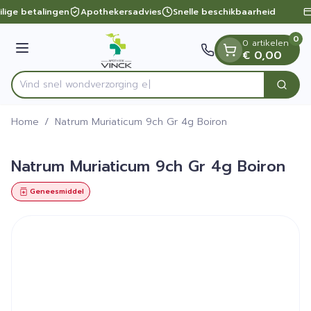
Dia 1 van 1
Ga naar de inhoud
ilige betalingen
Apothekersadvies
Snelle beschikbaarheid
0
0 artikelen
Menu
€ 0,00
Vind snel wondverzo
Zoek
Product, merk, categorie...
Home
/
Natrum Muriaticum 9ch Gr 4g Boiron
Natrum Muriaticum 9ch Gr 4g Boiron
Geneesmiddel