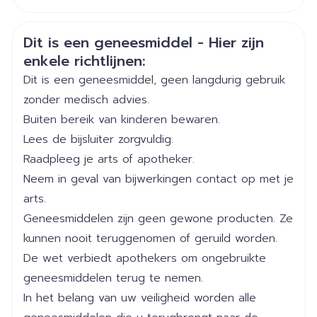
CNK
3106804
Veiligheidsinformatie
Dit is een geneesmiddel - Hier zijn
enkele richtlijnen:
Organisaties
Boiron
Dit is een geneesmiddel, geen langdurig gebruik
Merken
Boiron
zonder medisch advies.
Buiten bereik van kinderen bewaren.
Breedte
17 mm
Lees de bijsluiter zorgvuldig.
Raadpleeg je arts of apotheker.
Lengte
63 mm
Neem in geval van bijwerkingen contact op met je
arts.
Diepte
15 mm
Geneesmiddelen zijn geen gewone producten. Ze
kunnen nooit teruggenomen of geruild worden.
Hoeveelheid
De wet verbiedt apothekers om ongebruikte
4
Verpakking
geneesmiddelen terug te nemen.
In het belang van uw veiligheid worden alle
Kamertemperatuur (15°C -
Behoud