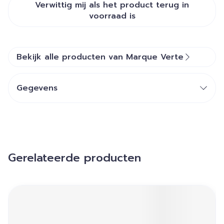
Verwittig mij als het product terug in
voorraad is
Bekijk alle producten van Marque Verte
Gegevens
Gerelateerde producten
Navigeren door de elementen van de carrousel is mogelij
Druk om carrousel over te slaan
Druk op om naar carrouselnavigatie te gaan