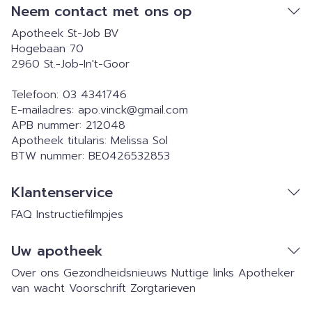
Neem contact met ons op
Apotheek St-Job BV
Hogebaan 70
2960
St.-Job-In't-Goor
Telefoon:
03 4341746
E-mailadres:
apo.vinck@
gmail.com
APB nummer:
212048
Apotheek titularis:
Melissa Sol
BTW nummer:
BE0426532853
Klantenservice
FAQ
Instructiefilmpjes
Uw apotheek
Over ons
Gezondheidsnieuws
Nuttige links
Apotheker
van wacht
Voorschrift
Zorgtarieven