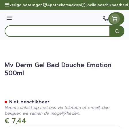
Ga naar de inhoud
Veilige betalingen
Apothekersadvies
Snelle beschikbaarheid
Menu
Zoek
Product, merk, categorie...
Mv Derm Gel Bad Douche Emotion
500ml
Mv Derm Gel Bad Douche E
Niet beschikbaar
Neem contact op met ons via telefoon of e-mail, dan
bekijken we samen de mogelijkheden.
€ 7,44