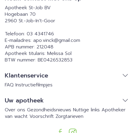
Apotheek St-Job BV
Hogebaan 70
2960
St.-Job-In't-Goor
Telefoon:
03 4341746
E-mailadres:
apo.vinck@
gmail.com
APB nummer:
212048
Apotheek titularis:
Melissa Sol
BTW nummer:
BE0426532853
Klantenservice
FAQ
Instructiefilmpjes
Uw apotheek
Over ons
Gezondheidsnieuws
Nuttige links
Apotheker
van wacht
Voorschrift
Zorgtarieven