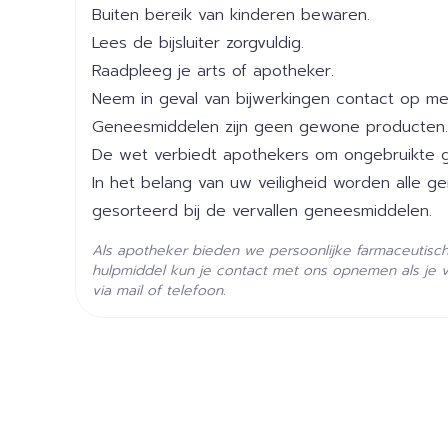
Buiten bereik van kinderen bewaren.
Breedte
91 mm
Lees de bijsluiter zorgvuldig.
Raadpleeg je arts of apotheker.
Lengte
128 mm
Neem in geval van bijwerkingen contact op met
Geneesmiddelen zijn geen gewone producten.
Diepte
55 mm
De wet verbiedt apothekers om ongebruikte 
In het belang van uw veiligheid worden alle 
Hoeveelheid
100
gesorteerd bij de vervallen geneesmiddelen.
Verpakking
Als apotheker bieden we persoonlijke farmaceutisc
Actieve
hulpmiddel kun je contact met ons opnemen als je 
mirtazapine
Ingrediënten
via mail of telefoon.
Behoud
Kamertemperatuur (15°C 