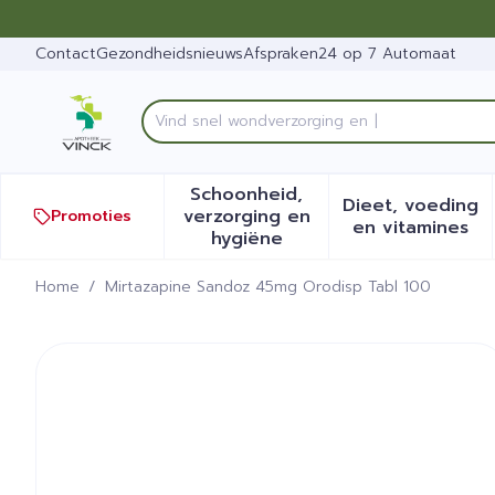
Ga naar de inhoud
Dia 1 van 1
Contact
Gezondheidsnieuws
Afspraken
24 op 7 Automaat
Vind snel w
Product, merk, categorie...
Schoonheid,
Dieet, voeding
verzorging en
Promoties
Toon submenu voor Schoonh
Toon sub
en vitamines
hygiëne
Home
/
Mirtazapine Sandoz 45mg Orodisp Tabl 100
Mirtazapine Sandoz 45mg 