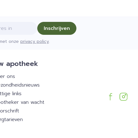
Inschrijven
d met onze
privacy policy
.
w apotheek
er ons
zondheidsnieuws
ttige links
otheker van wacht
orschrift
rgtarieven