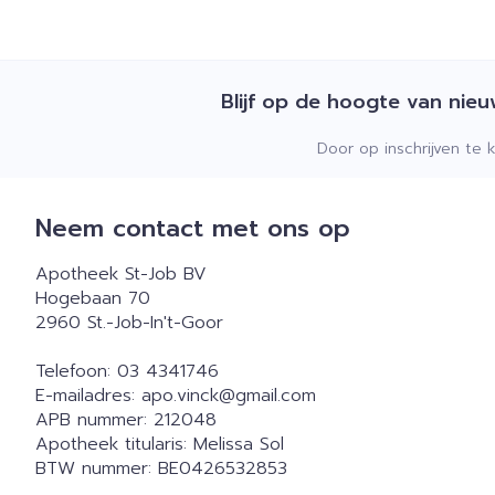
Blijf op de hoogte van nie
Door op inschrijven te 
Neem contact met ons op
Apotheek St-Job BV
Hogebaan 70
2960
St.-Job-In't-Goor
Telefoon:
03 4341746
E-mailadres:
apo.vinck@
gmail.com
APB nummer:
212048
Apotheek titularis:
Melissa Sol
BTW nummer:
BE0426532853