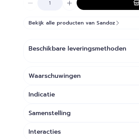
Bekijk alle producten van Sandoz
Beschikbare leveringsmethoden
Waarschuwingen
Indicatie
Samenstelling
De werkzame stof in dit geneesmiddel is: mirt
30 mg of 45 mg mirtazapine.
Interacties
De andere stoffen in dit geneesmiddel zijn: man