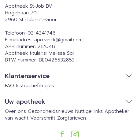
Apotheek St-Job BV
Hogebaan 70
2960
St.-Job-In't-Goor
Telefoon:
03 4341746
E-mailadres:
apo.vinck@
gmail.com
APB nummer:
212048
Apotheek titularis:
Melissa Sol
BTW nummer:
BE0426532853
Klantenservice
FAQ
Instructiefilmpjes
Uw apotheek
Over ons
Gezondheidsnieuws
Nuttige links
Apotheker
van wacht
Voorschrift
Zorgtarieven