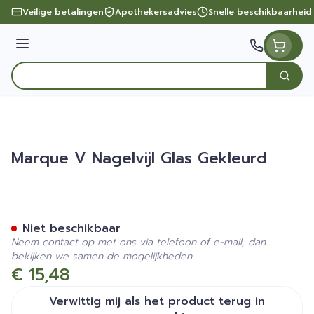
Ga naar de inhoud
Veilige betalingen
Apothekersadvies
Snelle beschikbaarheid
Menu
Zoek
Product, merk, categorie...
Marque V Nagelvijl Glas Gekleurd
Marque V Nagelvijl Glas Ge
Niet beschikbaar
Neem contact op met ons via telefoon of e-mail, dan
bekijken we samen de mogelijkheden.
€ 15,48
Verwittig mij als het product terug in