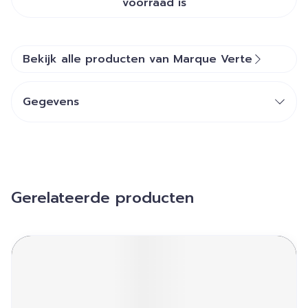
voorraad is
Bekijk alle producten van Marque Verte
Gegevens
Gerelateerde producten
Navigeren door de elementen van de carrousel is mogelij
Druk om carrousel over te slaan
Druk op om naar carrouselnavigatie te gaan