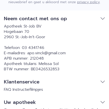
nieuwsbrief en gaat u akkoord met onze
privacy policy
.
Neem contact met ons op
Apotheek St-Job BV
Hogebaan 70
2960
St.-Job-In't-Goor
Telefoon:
03 4341746
E-mailadres:
apo.vinck@
gmail.com
APB nummer:
212048
Apotheek titularis:
Melissa Sol
BTW nummer:
BE0426532853
Klantenservice
FAQ
Instructiefilmpjes
Uw apotheek