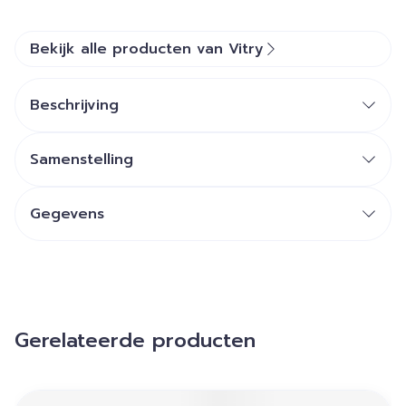
Bekijk alle producten van Vitry
Beschrijving
Samenstelling
Gegevens
Gerelateerde producten
Navigeren door de elementen van de carrousel is mogelij
Druk om carrousel over te slaan
Druk op om naar carrouselnavigatie te gaan