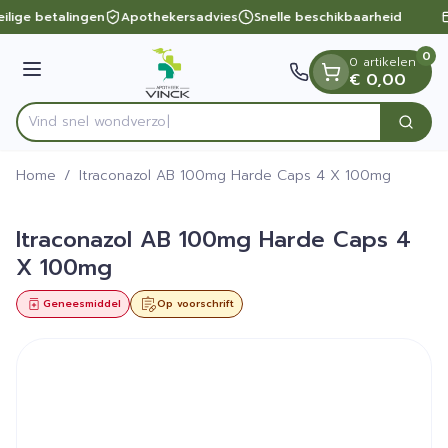
Dia 1 van 1
Ga naar de inhoud
ilige betalingen
Apothekersadvies
Snelle beschikbaarheid
0
0 artikelen
Menu
€ 0,00
Vind snel
Zoek
Product, merk, categorie...
Home
/
Itraconazol AB 100mg Harde Caps 4 X 100mg
Itraconazol AB 100mg Harde Caps 4
X 100mg
Geneesmiddel
Op voorschrift