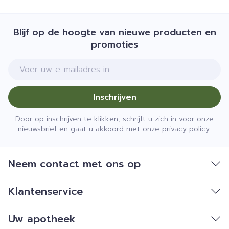
Beven, tintelingen, verminderde gevoeligheid,
mg, 1 x per dag
smaakstoornissen
Gezichtsstoornissen (waaronder wazig zicht en
Blijf op de hoogte van nieuwe producten en
Direct na een volledige maaltijd innemen.
dubbel zien)
promoties
Tijdelijk of blijvend gehoorverlies, tuitende oren
De capsules moeten in hun geheel worden
Benauwdheid door hartfalen
E-mail adres
ingeslikt
Ontsteking van de pancreas
Inschrijven
Door op inschrijven te klikken, schrijft u zich in voor onze
nieuwsbrief en gaat u akkoord met onze
privacy policy
.
Neem contact met ons op
Klantenservice
Uw apotheek