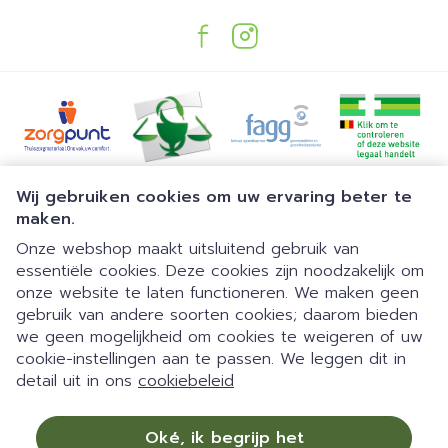
Juridische links
Wij gebruiken cookies om uw ervaring beter te
maken.
Onze webshop maakt uitsluitend gebruik van
essentiële cookies. Deze cookies zijn noodzakelijk om
onze website te laten functioneren. We maken geen
gebruik van andere soorten cookies; daarom bieden
we geen mogelijkheid om cookies te weigeren of uw
Dia 1 van 1
Gemakkelijk parkeren | 24/7
cookie-instellingen aan te passen. We leggen dit in
detail uit in ons
cookiebeleid
automaat | Doorlopend open
09:00-18:00 van maandag tot
Oké, ik begrijp het