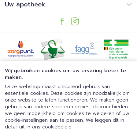
Uw apotheek
Juridische links
Wij gebruiken cookies om uw ervaring beter te
maken.
Onze webshop maakt uitsluitend gebruik van
essentiële cookies. Deze cookies zijn noodzakelijk om
onze website te laten functioneren. We maken geen
gebruik van andere soorten cookies; daarom bieden
we geen mogelijkheid om cookies te weigeren of uw
Dia 1 van 1
Gemakkelijk parkeren | 24/7
cookie-instellingen aan te passen. We leggen dit in
detail uit in ons
cookiebeleid
automaat | Doorlopend open