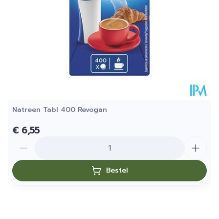
Sel (g)
0,28
Valeurs nutritionnelles calculées par
portion
Énergie (kcal)
98
Énergie (kJ)
411
Natreen Tabl 400 Revogan
Matières grasses (g)
<0,12
€ 6,55
Aantal
Dont acides gras saturés (g)
<0,045
Bestel
Glucides (g)
19,5
Dont sucres (g)
10,05