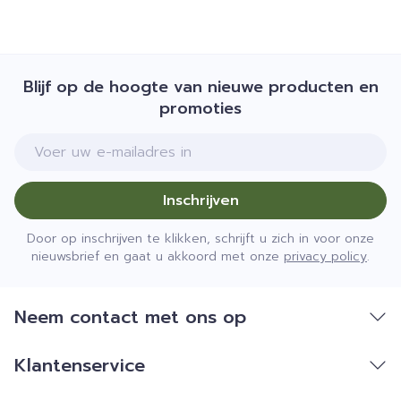
Fibres alimentaires (g)
8,31
Protéines (g)
0,45
Blijf op de hoogte van nieuwe producten en
promoties
Sel (g)
0,08
E-mail adres
A titre indicatif, données non contractuelles
Inschrijven
Door op inschrijven te klikken, schrijft u zich in voor onze
nieuwsbrief en gaat u akkoord met onze
privacy policy
.
Neem contact met ons op
Klantenservice