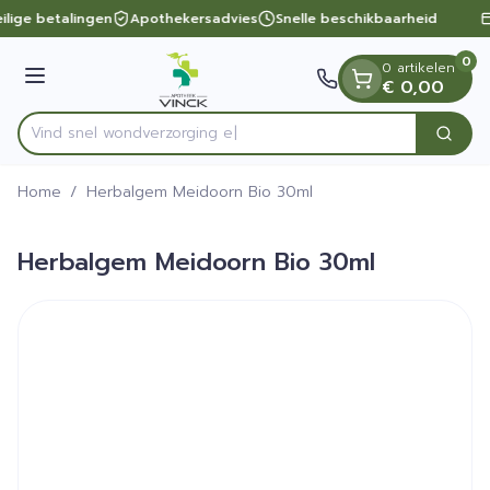
Dia 1 van 1
Ga naar de inhoud
ilige betalingen
Apothekersadvies
Snelle beschikbaarheid
0
0 artikelen
Menu
€ 0,00
Vind snel wondverz
Zoek
Product, merk, categorie...
Home
/
Herbalgem Meidoorn Bio 30ml
Herbalgem Meidoorn Bio 30ml