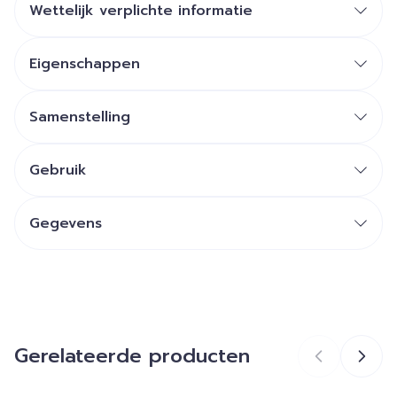
Wettelijk verplichte informatie
Eigenschappen
Samenstelling
Gebruik
Gegevens
CNK
4628392
Herbalgem, SA Inula
Organisaties
(Pranarom, Herbalgem)
Gerelateerde producten
Merken
Herbalgem