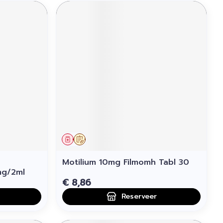
Geneesmiddel
Op voorschrift
Motilium 10mg Filmomh Tabl 30
mg/2ml
€ 8,86
Reserveer