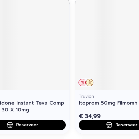
middel
voorschrift
Geneesmiddel
Op voorschrift
Truvion
done Instant Teva Comp
Itoprom 50mg Filmomh 
 30 X 10mg
€ 34,99
Reserveer
Reserveer