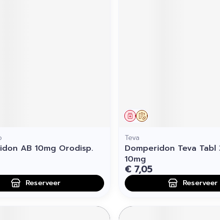
middel
voorschrift
Geneesmiddel
Op voorschrift
o
Teva
idon AB 10mg Orodisp.
Domperidon Teva Tabl 
10mg
€ 7,05
Reserveer
Reserveer