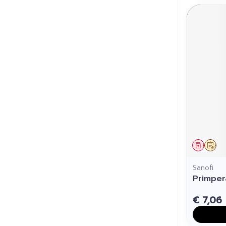
Genees
Op 
Sanofi
Primper
€ 7,06