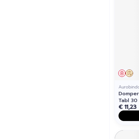
Genees
Op 
Aurobind
Domper
Tabl 30
€ 11,23