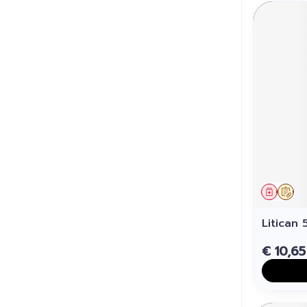
Genees
Op 
Litica
€ 10,65