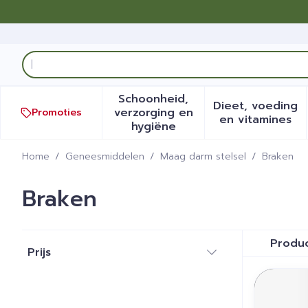
Ga naar de inhoud
Product, merk, categorie...
Schoonheid,
Dieet, voeding
verzorging en
Promoties
Toon submenu voor Schoonh
Toon sub
en vitamines
hygiëne
Home
/
Geneesmiddelen
/
Maag darm stelsel
/
Braken
Braken
Doorgaan naar productlijst
Produ
Prijs
filter