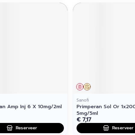
middel
voorschrift
Geneesmiddel
Op voorschrift
Sanofi
an Amp Inj 6 X 10mg/2ml
Primperan Sol Or 1x20
5mg/5ml
€ 7,17
Reserveer
Reserveer