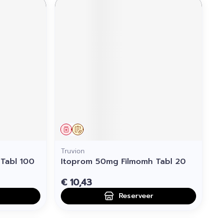
Geneesmiddel
Op voorschrift
Truvion
Tabl 100
Itoprom 50mg Filmomh Tabl 20
€ 10,43
Reserveer