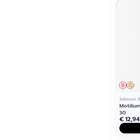
Genees
Op 
Johnson 
Motiliu
30
€ 12,94