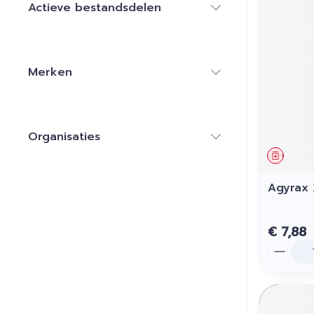
Actieve bestandsdelen
filter
Merken
filter
Organisaties
filter
Genees
Agyrax
€ 7,88
Aantal