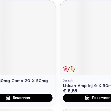
middel
voorschrift
Geneesmiddel
Op voorschrift
n 50mg Comp 20 X 50mg
Sanofi
Litican Amp Inj 6 X 50
€ 8,65
Reserveer
Reserveer