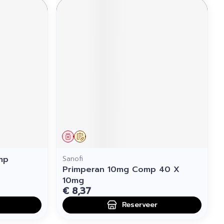
Geneesmiddel
Op voorschrift
mp
Sanofi
Primperan 10mg Comp 40 X
10mg
€ 8,37
Reserveer