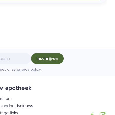
Inschrijven
d met onze
privacy policy
.
w apotheek
er ons
zondheidsnieuws
ttige links