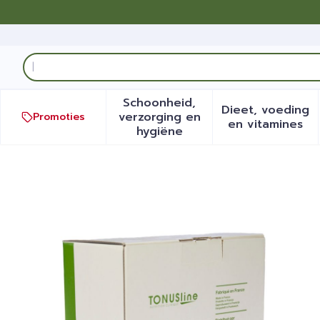
Ga naar de inhoud
Product, merk, categorie...
Schoonheid,
Dieet, voeding
verzorging en
Promoties
Toon submenu voor Schoonh
Toon sub
en vitamines
hygiëne
Gelwater Vital C Sinaas 12