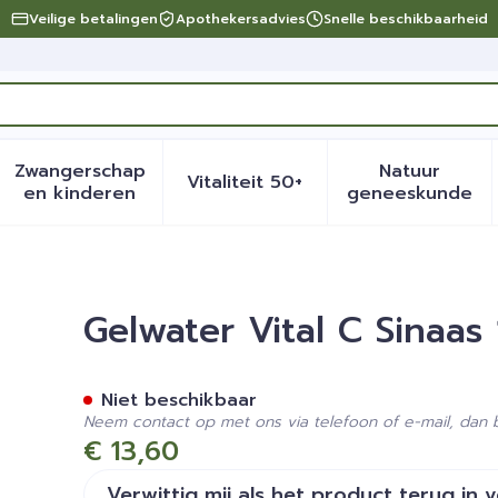
Veilige betalingen
Apothekersadvies
Snelle beschikbaarheid
Zwangerschap
Natuur
Vitaliteit 50+
eid, verzorging en hygiëne categorie
menu voor Dieet, voeding en vitamines categorie
Toon submenu voor Zwangerschap en kinder
Toon submenu voor Vitalite
Toon sub
en kinderen
geneeskunde
x125ml
Gelwater Vital C Sinaas
Niet beschikbaar
Neem contact op met ons via telefoon of e-mail, dan
€ 13,60
Verwittig mij als het product terug in 