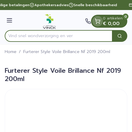
Dia 1 van 1
Ga naar de inhoud
ilige betalingen
Apothekersadvies
Snelle beschikbaarheid
0
0 artikelen
Menu
€ 0,00
Vind snel wondverzorging
Zoek
Product, merk, categorie...
Home
/
Furterer Style Voile Brillance Nf 2019 200ml
Furterer Style Voile Brillance Nf 2019
200ml